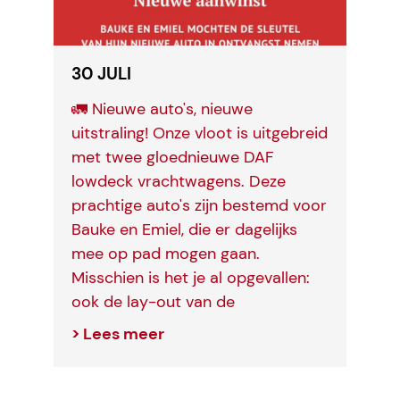
30 JULI
🚛 Nieuwe auto's, nieuwe
H
uitstraling! Onze vloot is uitgebreid
z
met twee gloednieuwe DAF
v
lowdeck vrachtwagens. Deze
R
prachtige auto's zijn bestemd voor
h
Bauke en Emiel, die er dagelijks
g
mee op pad mogen gaan.
o
Misschien is het je al opgevallen:
l
ook de lay-out van de
h
vrachtwagens is vernieuwd. Een...
#
> Lees meer
>